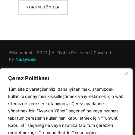
©Copyright - 2023 | All Rights Reserved | Powered
by
Nisayweb
Çerez Politikası
Bize Ulaşın
Tüm site ziyaretçilerimizi daha iyi tanımak, sitemizdeki
+90 554 942 19 05
kullanıcı deneyimini kişiselleştirmek ve iyileştirmek için web
info@nisayweb.com
sitemizde çerezler kullanıyoruz. Çerez ayarlarınızı
iletisim@nisayweb.com
yönetmek için “Ayarları Yönet” seçeneğine veya rızanıza
tabi tüm çerezlerin kullanımını kabul etmek için “Tümünü
Kabul Et” seçeneğine veya rızanıza tabi tüm çerezleri
Bizi Takip Edin
reddetmek için “Tümünü Reddet” seçeneğine